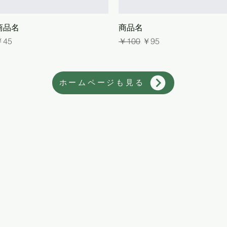
クイックビュー
クイックビュー
商品名
商品名
価格
通常価格
セール価格
￥45
￥100
￥95
ホームページも見る