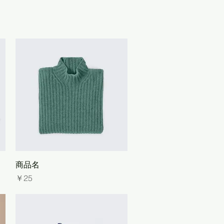
クイックビュー
商品名
価格
￥25