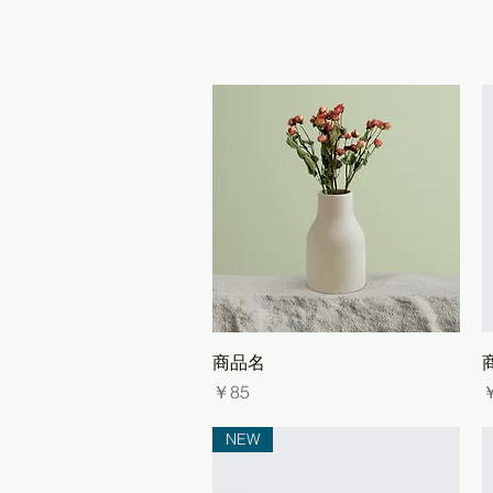
クイックビュー
商品名
価格
￥85
NEW