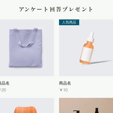
​アンケート回答プレゼント
人気商品
クイックビュー
クイックビュー
商品名
商品名
価格
価格
￥20
￥10