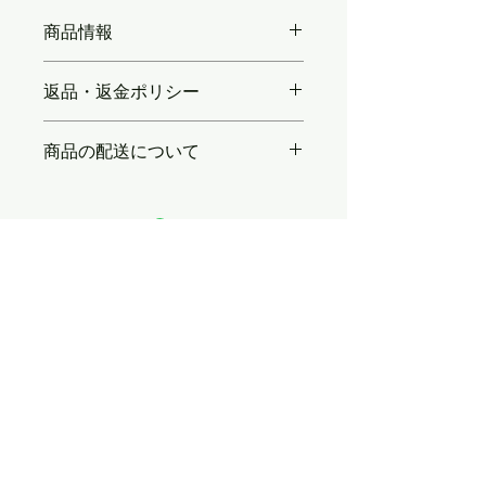
商品情報
商品の詳細を入力してください。サイ
返品・返金ポリシー
ズ、素材、取扱説明に加え、商品の特
徴やおすすめのポイントなどを説明し
返品・返金ポリシーを入力してくださ
ましょう。
商品の配送について
い。顧客が商品に満足しなかった場合
や、不備があった場合に行う手続きの
配送地域、料金、所要時間、梱包な
手順などを説明しましょう。内容を明
ど、商品の配送に関する情報を入力し
確にすることで顧客からの信頼を獲得
てください。配送情報を明確にするこ
し、安心して商品を購入していただけ
とで顧客からの信頼を獲得し、安心し
ます。
ホームページも見る
て商品を購入していただけます。